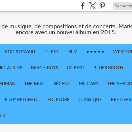
 de musique, de compositions et de concerts. Mar
encore avec un nouvel album en 2015.
ROD STEWART
TUBES
FILM
♥ ♥ ♥ ♥ ♥
WESTER
ET ATKINS
BEACH BOYS
GILBERT
BLUES BROTH.
SHUMAN
THE BEST
RÉCENT
MILITARY
THE SHAD
EDDY MITCHELL
FOLKLORE
CLASSIQUE
BEE GEES
R K