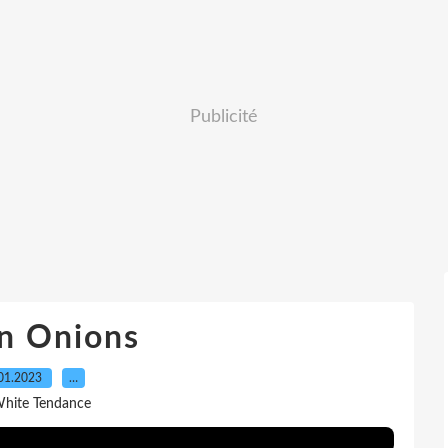
Publicité
n Onions
01.2023
…
White Tendance