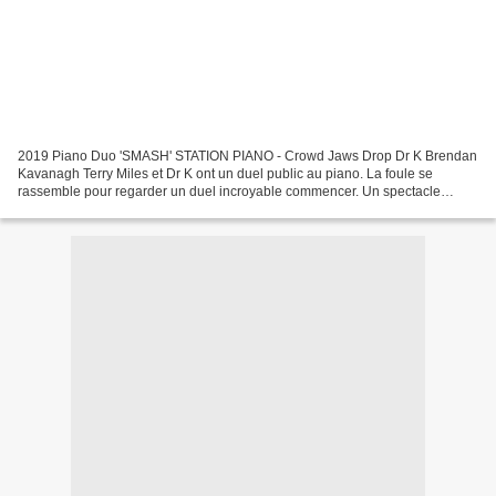
2019 Piano Duo 'SMASH' STATION PIANO - Crowd Jaws Drop Dr K Brendan
Kavanagh Terry Miles et Dr K ont un duel public au piano. La foule se
rassemble pour regarder un duel incroyable commencer. Un spectacle
vraiment fantastique se produit. Brendan Kavanagh...