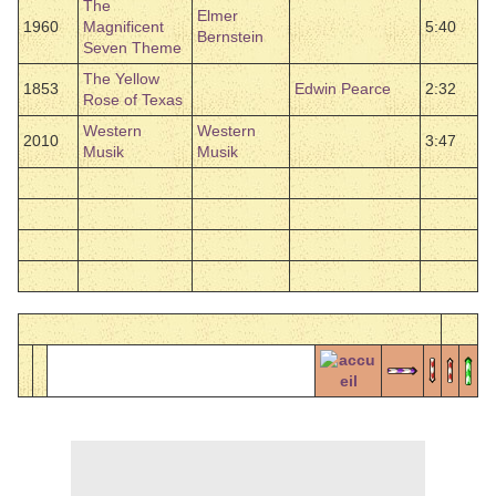
The
Elmer
1960
Magnificent
5:40
Bernstein
Seven Theme
The Yellow
1853
Edwin Pearce
2:32
Rose of Texas
Western
Western
2010
3:47
Musik
Musik