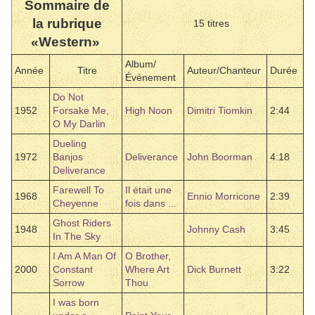
Sommaire de
la rubrique
15 titres
«Western»
Album/
Année
Titre
Auteur/Chanteur
Durée
Événement
Do Not
1952
Forsake Me,
High Noon
Dimitri Tiomkin
2:44
O My Darlin
Dueling
1972
Banjos
Deliverance
John Boorman
4:18
Deliverance
Farewell To
Il était une
1968
Ennio Morricone
2:39
Cheyenne
fois dans ...
Ghost Riders
1948
Johnny Cash
3:45
In The Sky
I Am A Man Of
O Brother,
2000
Constant
Where Art
Dick Burnett
3:22
Sorrow
Thou
I was born