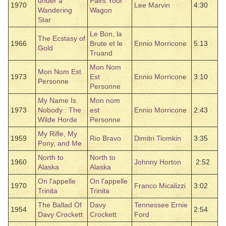
under a
Paint Your
1970
Lee Marvin
4:30
Wandering
Wagon
Star
Le Bon, la
The Ecstasy of
1966
Brute et le
Ennio Morricone
5:13
Gold
Truand
Mon Nom
Mon Nom Est
1973
Est
Ennio Morricone
3:10
Personne
Personne
My Name Is
Mon nom
1973
Nobody : The
est
Ennio Morricone
2:43
Wilde Horde
Personne
My Rifle, My
1959
Rio Bravo
Dimitri Tiomkin
3:35
Pony, and Me
North to
North to
1960
Johnny Horton
2:52
Alaska
Alaska
On l'appelle
On l'appelle
1970
Franco Micalizzi
3:02
Trinita
Trinita
The Ballad Of
Davy
Tennessee Ernie
1954
2:54
Davy Crockett
Crockett
Ford