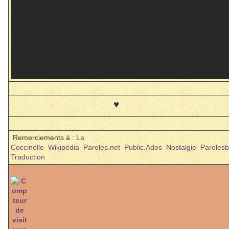
♥
Remerciements à :
La
Coccinelle
Wikipédia
Paroles.net
Public.Ados
Nostalgie
Paroles
Traduction