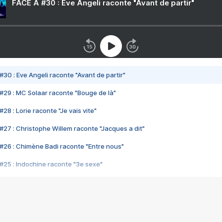
FACE A #30 : Eve Angeli raconte "Avant de partir"
#30 : Eve Angeli raconte "Avant de partir"
#29 : MC Solaar raconte "Bouge de là"
28 : Lorie raconte "Je vais vite"
#27 : Christophe Willem raconte "Jacques a dit"
#26 : Chimène Badi raconte "Entre nous"
#25 : Indochine raconte "3e sexe"
#24 : Zaho raconte "C'est chelou"
#23 : Patrick Bruel raconte "Au café des délices"
#22 : Kyo raconte "Le chemin"